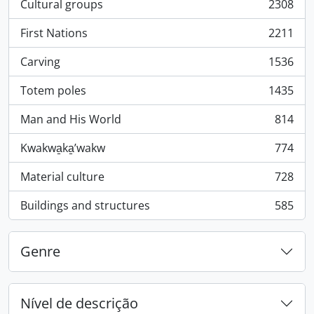
Cultural groups
2308
, 2308 resultados
First Nations
2211
, 2211 resultados
Carving
1536
, 1536 resultados
Totem poles
1435
, 1435 resultados
Man and His World
814
, 814 resultados
Kwakwa̱ka̱ʼwakw
774
, 774 resultados
Material culture
728
, 728 resultados
Buildings and structures
585
, 585 resultados
Genre
Nível de descrição