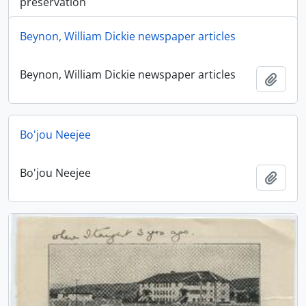
preservation
Beynon, William Dickie newspaper articles
Beynon, William Dickie newspaper articles
Adici
Bo'jou Neejee
Bo'jou Neejee
Adici