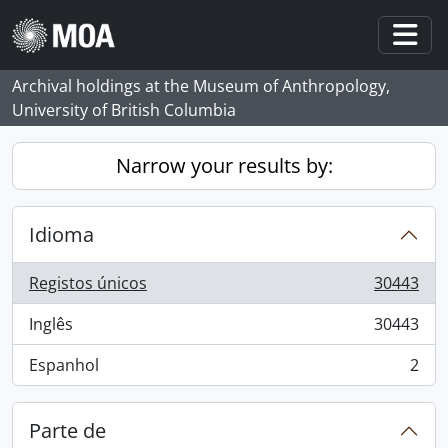
Skip to main content
Togg
Archival holdings at the Museum of Anthropology,
University of British Columbia
Narrow your results by:
Idioma
Registos únicos
30443
, 30443 resultados
Inglês
30443
, 30443 resultados
Espanhol
2
, 2 resultados
Parte de