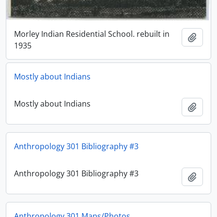
Morley Indian Residential School. rebuilt in
Adici
1935
Mostly about Indians
Mostly about Indians
Adici
Anthropology 301 Bibliography #3
Anthropology 301 Bibliography #3
Adici
Anthropology 301 Maps/Photos