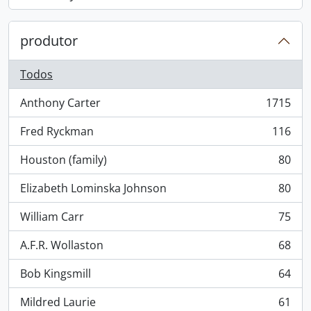
, 868 resultados
produtor
Todos
Anthony Carter
1715
, 1715 resultados
Fred Ryckman
116
, 116 resultados
Houston (family)
80
, 80 resultados
Elizabeth Lominska Johnson
80
, 80 resultados
William Carr
75
, 75 resultados
A.F.R. Wollaston
68
, 68 resultados
Bob Kingsmill
64
, 64 resultados
Mildred Laurie
61
, 61 resultados