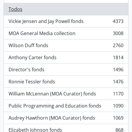
Todos
Vickie Jensen and Jay Powell fonds
4373
, 4373 resultados
MOA General Media collection
3008
, 3008 resultados
Wilson Duff fonds
2760
, 2760 resultados
Anthony Carter fonds
1814
, 1814 resultados
Director's fonds
1496
, 1496 resultados
Ronnie Tessler fonds
1476
, 1476 resultados
William McLennan (MOA Curator) fonds
1170
, 1170 resultados
Public Programming and Education fonds
1090
, 1090 resultados
Audrey Hawthorn (MOA Curator) fonds
1069
, 1069 resultados
Elizabeth Johnson fonds
868