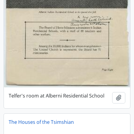
Telfer's room at Alberni Residential School
Adici
The Houses of the Tsimshian