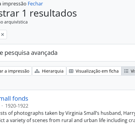
 a impressão
Fechar
trar 1 resultados
o arquivística
e pesquisa avançada
ar a impressão
Hierarquia
Visualização em ficha
Vi
Small fonds
·
1920-1922
sts of photographs taken by Virginia Small’s husband, Harry
t a variety of scenes from rural and urban life including cr