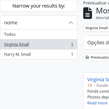
Previsualizar
Skip to main content
Narrow your results by:
Mos
descriçã
nome
Remove filter:
Virginia Small
Todos
Opções d
Virginia Small
1
, 1 resultados
Harry M. Small
1
, 1 resultados
Previsualiz
Virginia 
19
·
Fundo
Fonds consi
Photos depic
Read more