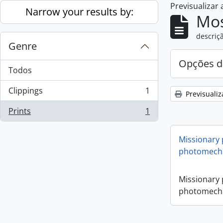
Previsualizar
Skip to main content
Narrow your results by:
Mos
descriçã
Genre
Opções d
Todos
Clippings
1
Previsualiz
, 1 resultados
Prints
1
, 1 resultados
Missionary
photomecha
Missionary
photomecha