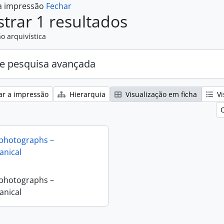
 a impressão
Fechar
trar 1 resultados
o arquivística
e pesquisa avançada
ar a impressão
Hierarquia
Visualização em ficha
Vi
 photographs –
nical
 photographs –
nical