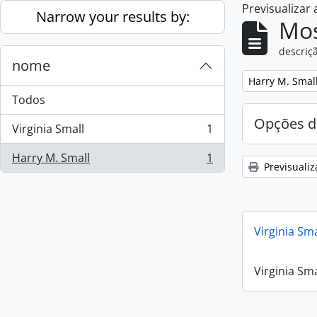
Previsualizar
Skip to main content
Narrow your results by:
Mos
descriçã
nome
Remove filter:
Harry M. Smal
Todos
Opções d
Virginia Small
1
, 1 resultados
Harry M. Small
1
, 1 resultados
Previsualiz
Virginia Sm
Virginia Sm