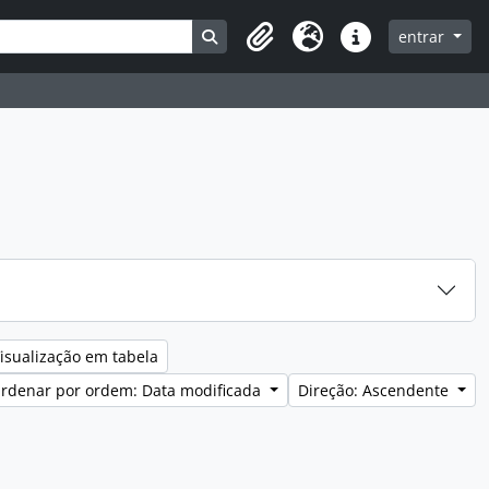
Search in browse page
entrar
Clipboard
Idioma
Ligações rápidas
isualização em tabela
rdenar por ordem: Data modificada
Direção: Ascendente