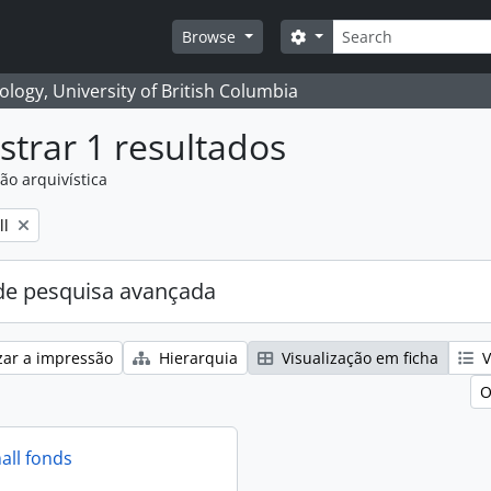
Pesquisar
Search options
Browse
logy, University of British Columbia
trar 1 resultados
ão arquivística
ll
e pesquisa avançada
zar a impressão
Hierarquia
Visualização em ficha
V
O
all fonds