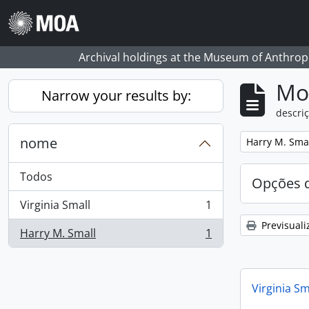
Skip to main content
Archival holdings at the Museum of Anthropo
Mos
Narrow your results by:
descriç
nome
Remove filter:
Harry M. Sma
Todos
Opções d
Virginia Small
1
, 1 resultados
Previsuali
Harry M. Small
1
, 1 resultados
Virginia Sm