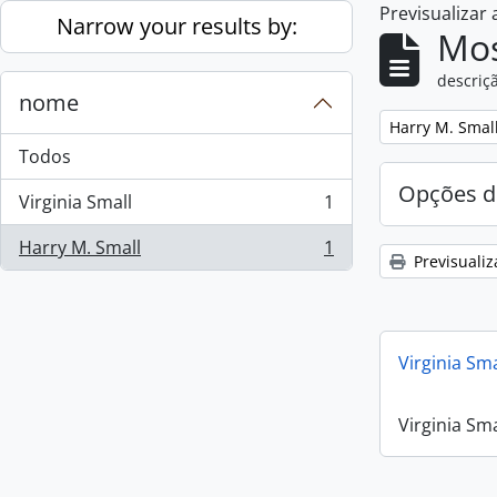
Previsualizar
Skip to main content
Narrow your results by:
Mos
descriçã
nome
Remove filter:
Harry M. Smal
Todos
Opções d
Virginia Small
1
, 1 resultados
Harry M. Small
1
, 1 resultados
Previsualiz
Virginia Sm
Virginia Sm