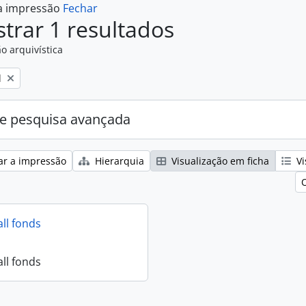
 a impressão
Fechar
trar 1 resultados
o arquivística
l
e pesquisa avançada
ar a impressão
Hierarquia
Visualização em ficha
Vi
all fonds
all fonds