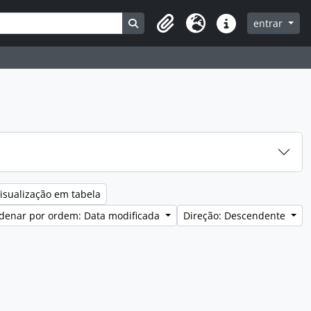
Search in browse page
entrar
Clipboard
Idioma
Ligações rápidas
isualização em tabela
denar por ordem: Data modificada
Direção: Descendente