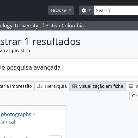
Pesquisar
Search options
Browse
logy, University of British Columbia
trar 1 resultados
ão arquivística
e pesquisa avançada
zar a impressão
Hierarquia
Visualização em ficha
V
Or
 photographs –
anical