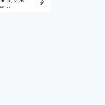
 photographs –
Adicionar à área de transferência
anical