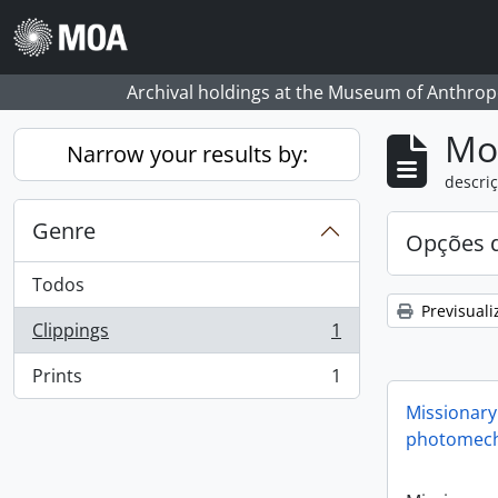
Skip to main content
Archival holdings at the Museum of Anthropo
Mos
Narrow your results by:
descriç
Genre
Opções d
Todos
Previsuali
Clippings
1
, 1 resultados
Prints
1
, 1 resultados
Missionary
photomech