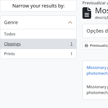
Previsualizar
Skip to main content
Narrow your results by:
Mos
descriçã
Genre
Opções d
Todos
Clippings
1
Previsualiz
, 1 resultados
Prints
1
, 1 resultados
Missionary
photomecha
Missionary
photomecha