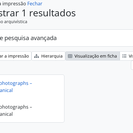
 a impressão
Fechar
trar 1 resultados
o arquivística
e pesquisa avançada
ar a impressão
Hierarquia
Visualização em ficha
Vi
 photographs –
nical
 photographs –
nical