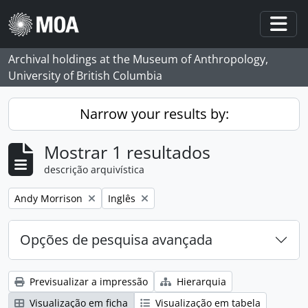
Skip to main content
Togg
Archival holdings at the Museum of Anthropology,
University of British Columbia
Narrow your results by:
Mostrar 1 resultados
descrição arquivística
Remove filter:
Remove filter:
Andy Morrison
Inglês
Opções de pesquisa avançada
Previsualizar a impressão
Hierarquia
Visualização em ficha
Visualização em tabela