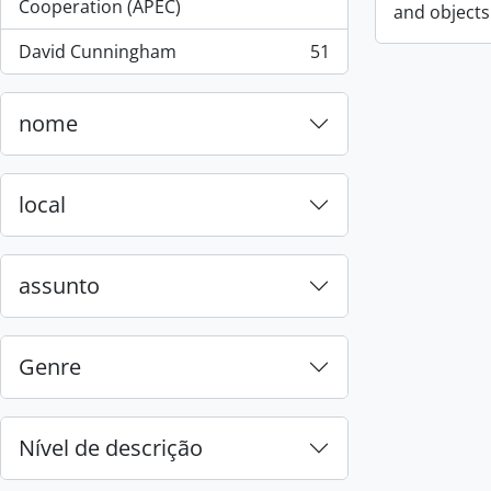
, 55 resultados
Cooperation (APEC)
and objects
David Cunningham
51
, 51 resultados
nome
local
assunto
Genre
Nível de descrição