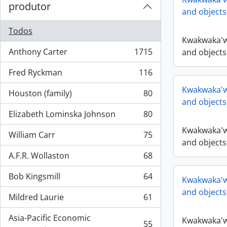
produtor
and objects
Todos
Kwakwaka'w
Anthony Carter
1715
and objects
, 1715 resultados
Fred Ryckman
116
, 116 resultados
Kwakwaka'w
Houston (family)
80
, 80 resultados
and objects
Elizabeth Lominska Johnson
80
, 80 resultados
Kwakwaka'w
William Carr
75
, 75 resultados
and objects
A.F.R. Wollaston
68
, 68 resultados
Bob Kingsmill
64
Kwakwaka'w
, 64 resultados
and objects
Mildred Laurie
61
, 61 resultados
Asia-Pacific Economic
Kwakwaka'w
55