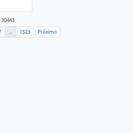
e 30443
7
...
1523
Próximo