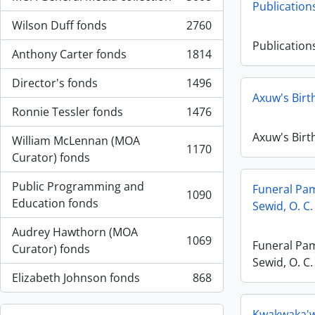
, 3008 resultados
Publication
Wilson Duff fonds
2760
, 2760 resultados
Publication
Anthony Carter fonds
1814
, 1814 resultados
Director's fonds
1496
, 1496 resultados
Axuw's Birt
Ronnie Tessler fonds
1476
, 1476 resultados
Axuw's Birt
William McLennan (MOA
1170
, 1170 resultados
Curator) fonds
Public Programming and
Funeral Pam
1090
, 1090 resultados
Education fonds
Sewid, O. C.
Audrey Hawthorn (MOA
1069
Funeral Pam
, 1069 resultados
Curator) fonds
Sewid, O. C.
Elizabeth Johnson fonds
868
, 868 resultados
Kwakwaka'w