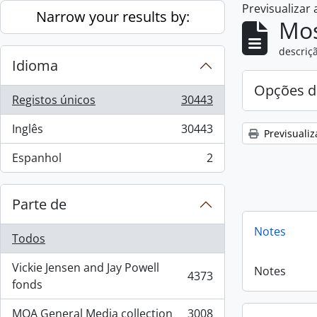
Previsualizar
Skip to main content
Narrow your results by:
Mos
descriçã
Idioma
Opções d
Registos únicos
30443
, 30443 resultados
Inglês
30443
Previsualiz
, 30443 resultados
Espanhol
2
, 2 resultados
Parte de
Notes
Todos
Vickie Jensen and Jay Powell
Notes
4373
, 4373 resultados
fonds
MOA General Media collection
3008