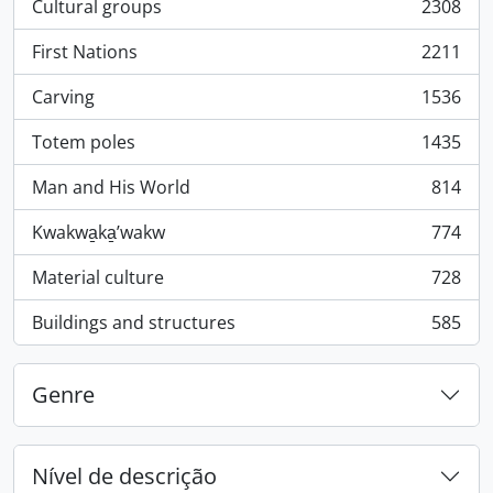
Cultural groups
2308
, 2308 resultados
First Nations
2211
, 2211 resultados
Carving
1536
, 1536 resultados
Totem poles
1435
, 1435 resultados
Man and His World
814
, 814 resultados
Kwakwa̱ka̱ʼwakw
774
, 774 resultados
Material culture
728
, 728 resultados
Buildings and structures
585
, 585 resultados
Genre
Nível de descrição