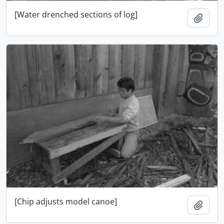
[Water drenched sections of log]
Adici
[Chip adjusts model canoe]
Adici