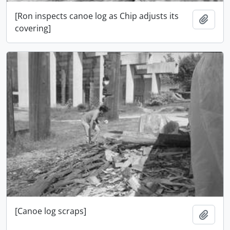
[Ron inspects canoe log as Chip adjusts its
Adici
covering]
[Canoe log scraps]
Adici