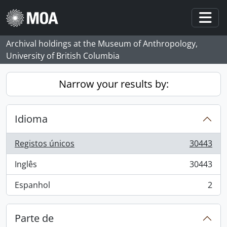
Skip to main content
Togg
Archival holdings at the Museum of Anthropology,
University of British Columbia
Narrow your results by:
Idioma
Registos únicos
30443
, 30443 resultados
Inglês
30443
, 30443 resultados
Espanhol
2
, 2 resultados
Parte de