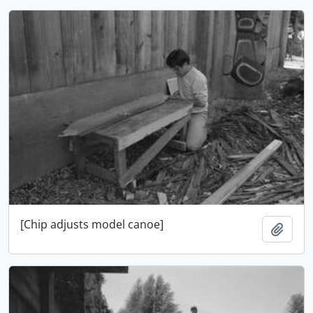
[Chip adjusts model canoe]
Adici