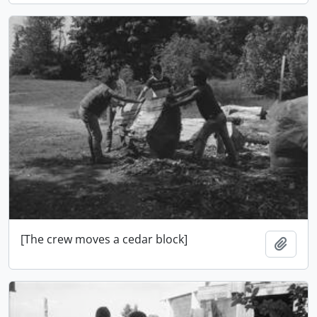
[The crew moves a cedar block]
Adici