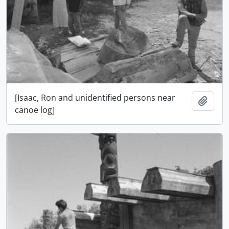
[Isaac, Ron and unidentified persons near
Adici
canoe log]