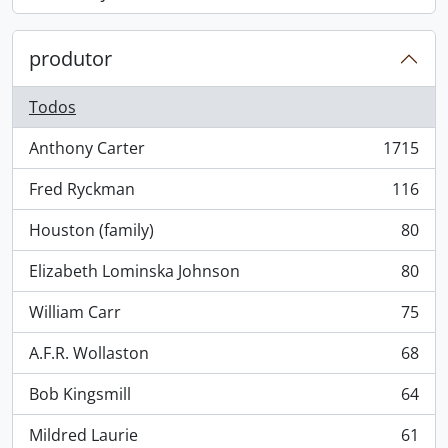
, 868 resultados
produtor
Todos
Anthony Carter
1715
, 1715 resultados
Fred Ryckman
116
, 116 resultados
Houston (family)
80
, 80 resultados
Elizabeth Lominska Johnson
80
, 80 resultados
William Carr
75
, 75 resultados
A.F.R. Wollaston
68
, 68 resultados
Bob Kingsmill
64
, 64 resultados
Mildred Laurie
61
, 61 resultados