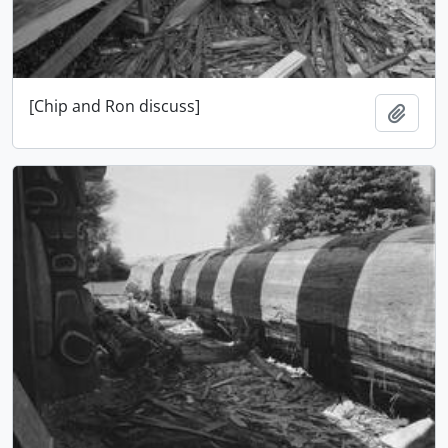
[Chip and Ron discuss]
Adici