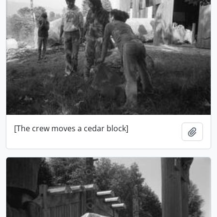
[The crew moves a cedar block]
Adici