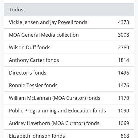
Todos
Vickie Jensen and Jay Powell fonds
4373
, 4373 resultados
MOA General Media collection
3008
, 3008 resultados
Wilson Duff fonds
2760
, 2760 resultados
Anthony Carter fonds
1814
, 1814 resultados
Director's fonds
1496
, 1496 resultados
Ronnie Tessler fonds
1476
, 1476 resultados
William McLennan (MOA Curator) fonds
1170
, 1170 resultados
Public Programming and Education fonds
1090
, 1090 resultados
Audrey Hawthorn (MOA Curator) fonds
1069
, 1069 resultados
Elizabeth Johnson fonds
868