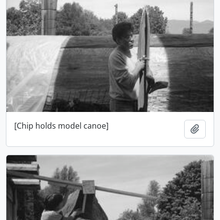
[Chip holds model canoe]
Adici