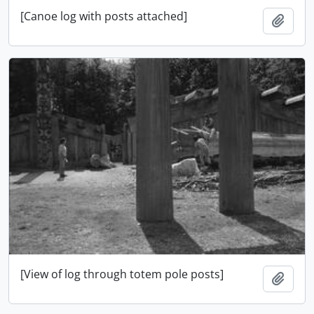
[Canoe log with posts attached]
Adici
[View of log through totem pole posts]
Adici