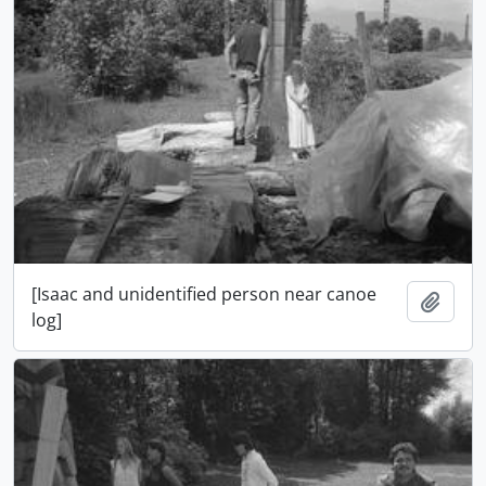
[Isaac and unidentified person near canoe
Adici
log]