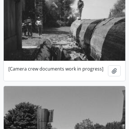
[Camera crew documents work in progress]
Adici