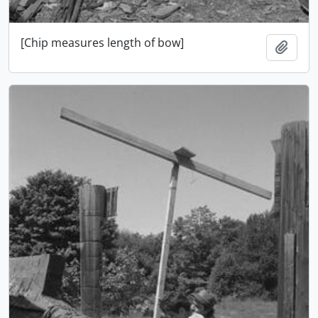
[Chip measures length of bow]
Adici