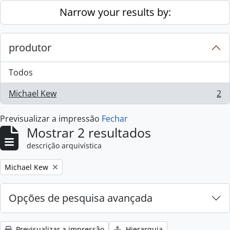
Skip to main content
Narrow your results by:
produtor
Todos
Michael Kew
2
, 2 resultados
Previsualizar a impressão
Fechar
Mostrar 2 resultados
descrição arquivística
Remove filter:
Michael Kew
Opções de pesquisa avançada
Previsualizar a impressão
Hierarquia