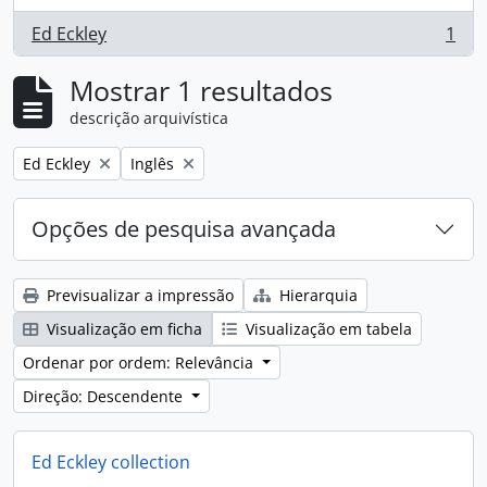
Ed Eckley
1
, 1 resultados
Mostrar 1 resultados
descrição arquivística
Remove filter:
Remove filter:
Ed Eckley
Inglês
Opções de pesquisa avançada
Previsualizar a impressão
Hierarquia
Visualização em ficha
Visualização em tabela
Ordenar por ordem: Relevância
Direção: Descendente
Ed Eckley collection