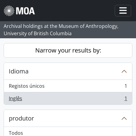
Skip to main content
Togg
Archival holdings at the Museum of Anthropology,
University of British Columbia
Narrow your results by:
Idioma
Registos únicos
1
, 1 resultados
Inglês
1
, 1 resultados
produtor
Todos