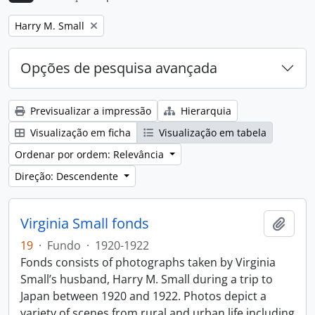
Remove filter:
Harry M. Small
Opções de pesquisa avançada
Previsualizar a impressão
Hierarquia
Visualização em ficha
Visualização em tabela
Ordenar por ordem: Relevância
Direção: Descendente
Virginia Small fonds
Adici
19
·
Fundo
·
1920-1922
Fonds consists of photographs taken by Virginia
Small’s husband, Harry M. Small during a trip to
Japan between 1920 and 1922. Photos depict a
variety of scenes from rural and urban life including