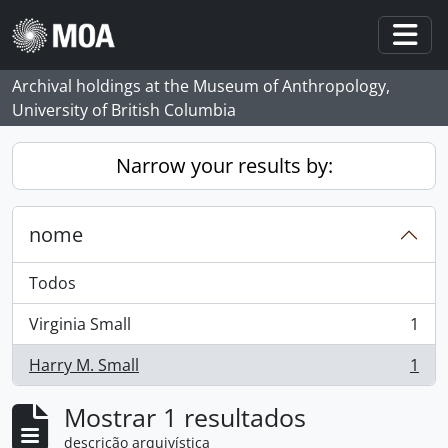
Skip to main content
Togg
Archival holdings at the Museum of Anthropology,
University of British Columbia
Narrow your results by:
nome
Todos
Virginia Small
1
, 1 resultados
Harry M. Small
1
, 1 resultados
Mostrar 1 resultados
descrição arquivística