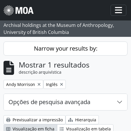
Skip to main content
Togg
Archival holdings at the Museum of Anthropology,
University of British Columbia
Narrow your results by:
Mostrar 1 resultados
descrição arquivística
Remove filter:
Remove filter:
Andy Morrison
Inglês
Opções de pesquisa avançada
Previsualizar a impressão
Hierarquia
Visualização em ficha
Visualização em tabela