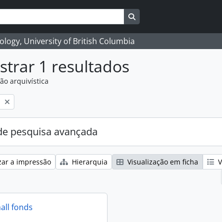
Search in browse page
logy, University of British Columbia
trar 1 resultados
ão arquivística
l
e pesquisa avançada
zar a impressão
Hierarquia
Visualização em ficha
V
all fonds