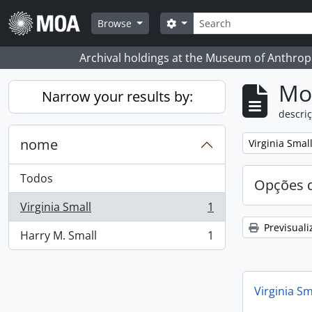
Skip to main content
Pesquisar
Search options
Browse
Archival holdings at the Museum of Anthropo
Mos
Narrow your results by:
descriç
nome
Remove filter:
Virginia Smal
Todos
Opções d
Virginia Small
1
, 1 resultados
Previsuali
Harry M. Small
1
, 1 resultados
Virginia Sm