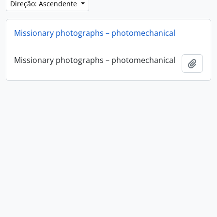
Direção: Ascendente
Missionary photographs – photomechanical
Missionary photographs – photomechanical
Adici