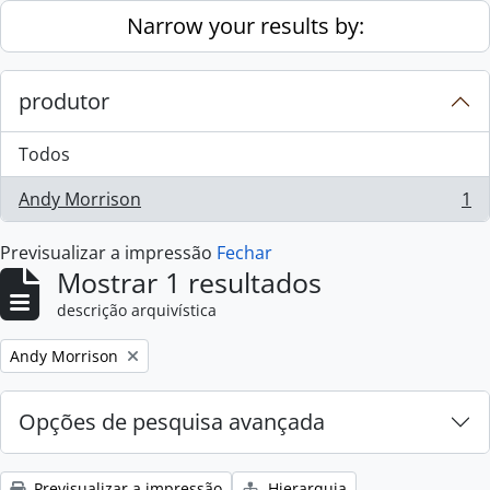
Skip to main content
Narrow your results by:
produtor
Todos
Andy Morrison
1
, 1 resultados
Previsualizar a impressão
Fechar
Mostrar 1 resultados
descrição arquivística
Remove filter:
Andy Morrison
Opções de pesquisa avançada
Previsualizar a impressão
Hierarquia