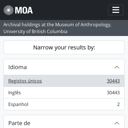
Skip to main content
Togg
Archival holdings at the Museum of Anthropology,
University of British Columbia
Narrow your results by:
Idioma
Registos únicos
30443
, 30443 resultados
Inglês
30443
, 30443 resultados
Espanhol
2
, 2 resultados
Parte de