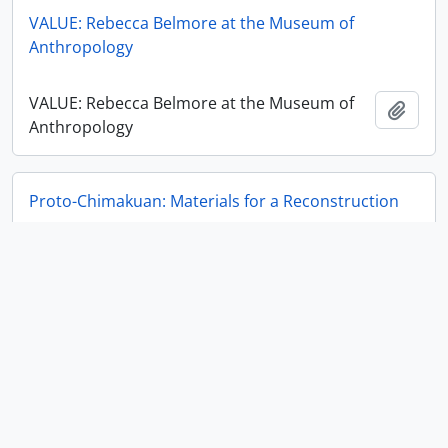
VALUE: Rebecca Belmore at the Museum of
Anthropology
VALUE: Rebecca Belmore at the Museum of
Adici
Anthropology
Proto-Chimakuan: Materials for a Reconstruction
Proto-Chimakuan: Materials for a
Adici
Reconstruction
Museum of Anthropology Annual Report 2021-2022
Museum of Anthropology Annual Report
Adici
2021-2022