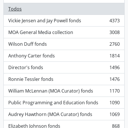
Todos
Vickie Jensen and Jay Powell fonds
4373
, 4373 resultados
MOA General Media collection
3008
, 3008 resultados
Wilson Duff fonds
2760
, 2760 resultados
Anthony Carter fonds
1814
, 1814 resultados
Director's fonds
1496
, 1496 resultados
Ronnie Tessler fonds
1476
, 1476 resultados
William McLennan (MOA Curator) fonds
1170
, 1170 resultados
Public Programming and Education fonds
1090
, 1090 resultados
Audrey Hawthorn (MOA Curator) fonds
1069
, 1069 resultados
Elizabeth Johnson fonds
868