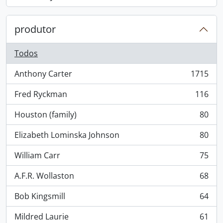
, 868 resultados
produtor
Todos
Anthony Carter
1715
, 1715 resultados
Fred Ryckman
116
, 116 resultados
Houston (family)
80
, 80 resultados
Elizabeth Lominska Johnson
80
, 80 resultados
William Carr
75
, 75 resultados
A.F.R. Wollaston
68
, 68 resultados
Bob Kingsmill
64
, 64 resultados
Mildred Laurie
61
, 61 resultados