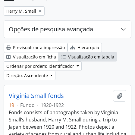
Remove filter:
Harry M. Small
Opções de pesquisa avançada
Previsualizar a impressão
Hierarquia
Visualização em ficha
Visualização em tabela
Ordenar por ordem: Identificador
Direção: Ascendente
Virginia Small fonds
Adici
19
·
Fundo
·
1920-1922
Fonds consists of photographs taken by Virginia
Small’s husband, Harry M. Small during a trip to
Japan between 1920 and 1922. Photos depict a
variety of scenes from rural and urban life including