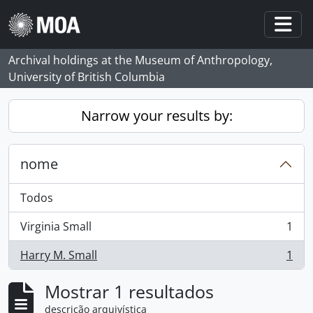
Skip to main content
Togg
Archival holdings at the Museum of Anthropology,
University of British Columbia
Narrow your results by:
nome
Todos
Virginia Small
1
, 1 resultados
Harry M. Small
1
, 1 resultados
Mostrar 1 resultados
descrição arquivística