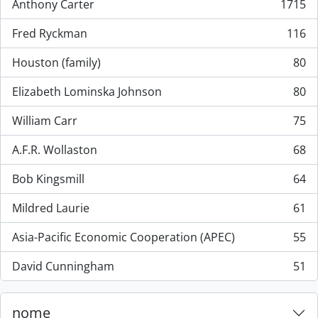
Anthony Carter
1715
, 1715 resultados
Fred Ryckman
116
, 116 resultados
Houston (family)
80
, 80 resultados
Elizabeth Lominska Johnson
80
, 80 resultados
William Carr
75
, 75 resultados
A.F.R. Wollaston
68
, 68 resultados
Bob Kingsmill
64
, 64 resultados
Mildred Laurie
61
, 61 resultados
Asia-Pacific Economic Cooperation (APEC)
55
, 55 resultados
David Cunningham
51
, 51 resultados
nome