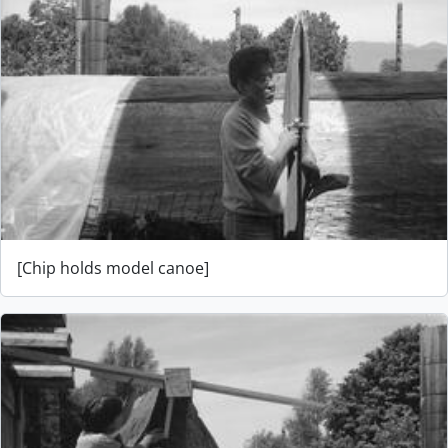
[Chip holds model canoe]