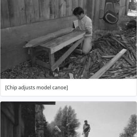
[Chip adjusts model canoe]