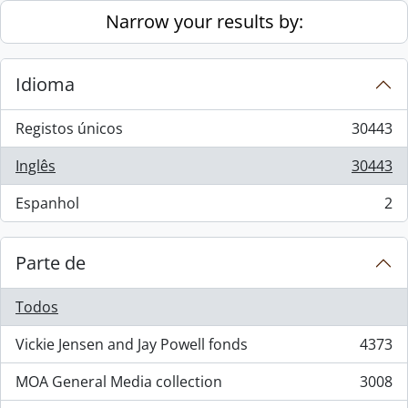
Skip to main content
Narrow your results by:
Idioma
Registos únicos
30443
, 30443 resultados
Inglês
30443
, 30443 resultados
Espanhol
2
, 2 resultados
Parte de
Todos
Vickie Jensen and Jay Powell fonds
4373
, 4373 resultados
MOA General Media collection
3008
, 3008 resultados