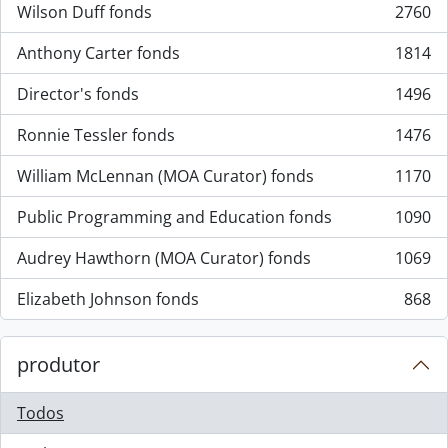
Wilson Duff fonds
2760
, 2760 resultados
Anthony Carter fonds
1814
, 1814 resultados
Director's fonds
1496
, 1496 resultados
Ronnie Tessler fonds
1476
, 1476 resultados
William McLennan (MOA Curator) fonds
1170
, 1170 resultados
Public Programming and Education fonds
1090
, 1090 resultados
Audrey Hawthorn (MOA Curator) fonds
1069
, 1069 resultados
Elizabeth Johnson fonds
868
, 868 resultados
produtor
Todos