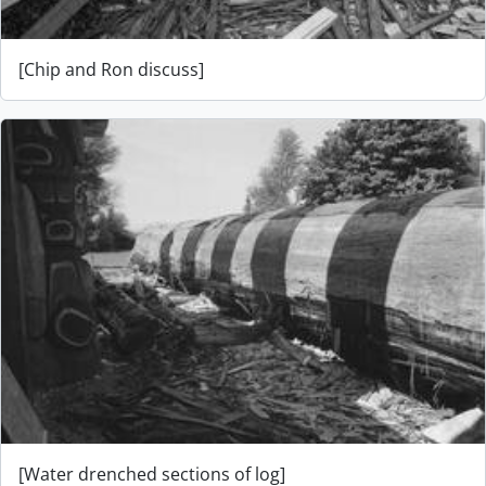
[Chip and Ron discuss]
[Water drenched sections of log]