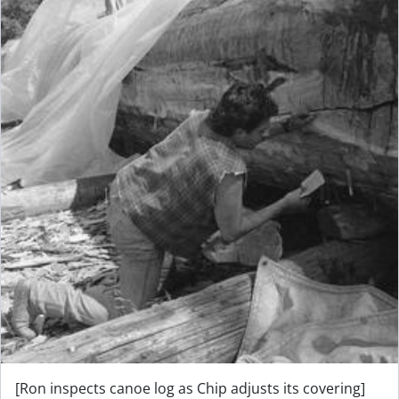
[Ron inspects canoe log as Chip adjusts its covering]