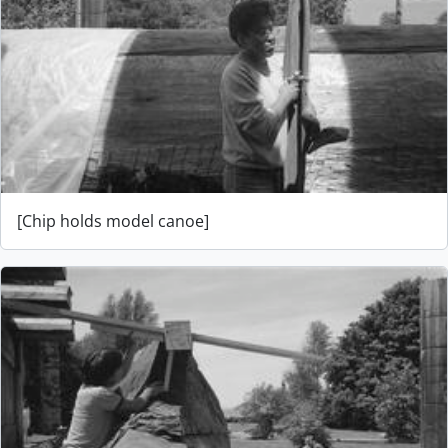
[Chip holds model canoe]