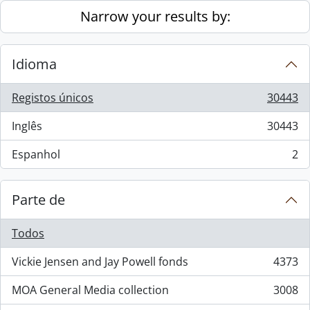
Skip to main content
Narrow your results by:
Idioma
Registos únicos
30443
, 30443 resultados
Inglês
30443
, 30443 resultados
Espanhol
2
, 2 resultados
Parte de
Todos
Vickie Jensen and Jay Powell fonds
4373
, 4373 resultados
MOA General Media collection
3008
, 3008 resultados