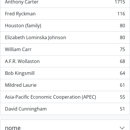
Anthony Carter
1715
, 1715 resultados
Fred Ryckman
116
, 116 resultados
Houston (family)
80
, 80 resultados
Elizabeth Lominska Johnson
80
, 80 resultados
William Carr
75
, 75 resultados
A.F.R. Wollaston
68
, 68 resultados
Bob Kingsmill
64
, 64 resultados
Mildred Laurie
61
, 61 resultados
Asia-Pacific Economic Cooperation (APEC)
55
, 55 resultados
David Cunningham
51
, 51 resultados
nome