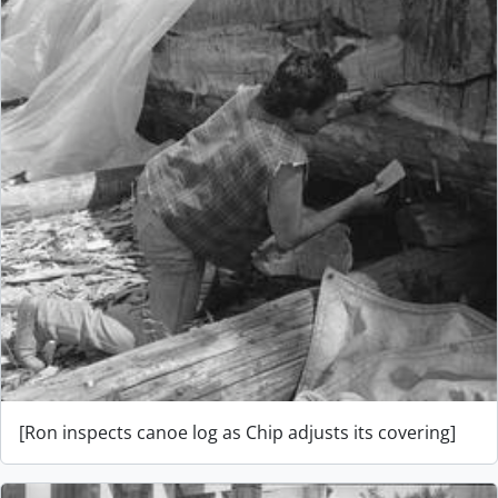
[Ron inspects canoe log as Chip adjusts its covering]