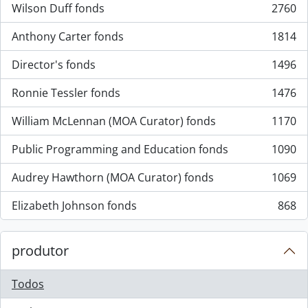
Wilson Duff fonds
2760
, 2760 resultados
Anthony Carter fonds
1814
, 1814 resultados
Director's fonds
1496
, 1496 resultados
Ronnie Tessler fonds
1476
, 1476 resultados
William McLennan (MOA Curator) fonds
1170
, 1170 resultados
Public Programming and Education fonds
1090
, 1090 resultados
Audrey Hawthorn (MOA Curator) fonds
1069
, 1069 resultados
Elizabeth Johnson fonds
868
, 868 resultados
produtor
Todos