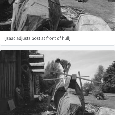
[Isaac adjusts post at front of hull]