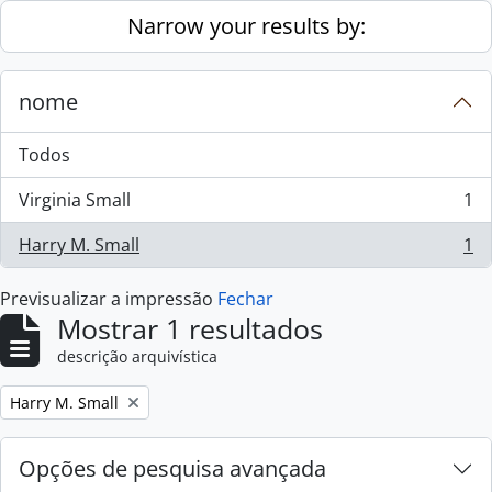
Skip to main content
Narrow your results by:
nome
Todos
Virginia Small
1
, 1 resultados
Harry M. Small
1
, 1 resultados
Previsualizar a impressão
Fechar
Mostrar 1 resultados
descrição arquivística
Remove filter:
Harry M. Small
Opções de pesquisa avançada