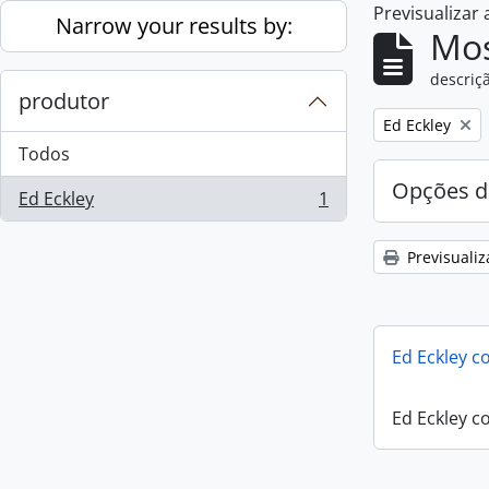
Previsualizar
Skip to main content
Narrow your results by:
Mos
descriçã
produtor
Remove filter:
Ed Eckley
Todos
Opções d
Ed Eckley
1
, 1 resultados
Previsualiz
Ed Eckley co
Ed Eckley co