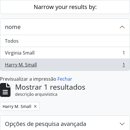
Skip to main content
Narrow your results by:
nome
Todos
Virginia Small
1
, 1 resultados
Harry M. Small
1
, 1 resultados
Previsualizar a impressão
Fechar
Mostrar 1 resultados
descrição arquivística
Remove filter:
Harry M. Small
Opções de pesquisa avançada