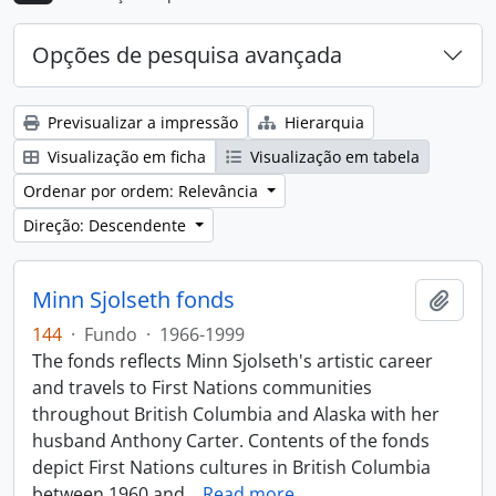
Opções de pesquisa avançada
Previsualizar a impressão
Hierarquia
Visualização em ficha
Visualização em tabela
Ordenar por ordem: Relevância
Direção: Descendente
Minn Sjolseth fonds
Adici
144
·
Fundo
·
1966-1999
The fonds reflects Minn Sjolseth's artistic career
and travels to First Nations communities
throughout British Columbia and Alaska with her
husband Anthony Carter. Contents of the fonds
depict First Nations cultures in British Columbia
between 1960 and
…
Read more