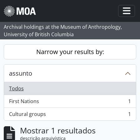
Skip to main content
Togg
Archival holdings at the Museum of Anthropology,
University of British Columbia
Narrow your results by:
assunto
Todos
First Nations
1
, 1 resultados
Cultural groups
1
, 1 resultados
Mostrar 1 resultados
descrição arquivística