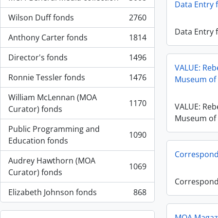
, 3008 resultados
Data Entry 
Wilson Duff fonds
2760
, 2760 resultados
Data Entry 
Anthony Carter fonds
1814
, 1814 resultados
Director's fonds
1496
, 1496 resultados
VALUE: Reb
Ronnie Tessler fonds
1476
Museum of 
, 1476 resultados
William McLennan (MOA
1170
VALUE: Reb
, 1170 resultados
Curator) fonds
Museum of 
Public Programming and
1090
, 1090 resultados
Education fonds
Correspon
Audrey Hawthorn (MOA
1069
, 1069 resultados
Curator) fonds
Correspon
Elizabeth Johnson fonds
868
, 868 resultados
MOA Magazin