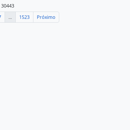
e 30443
7
...
1523
Próximo