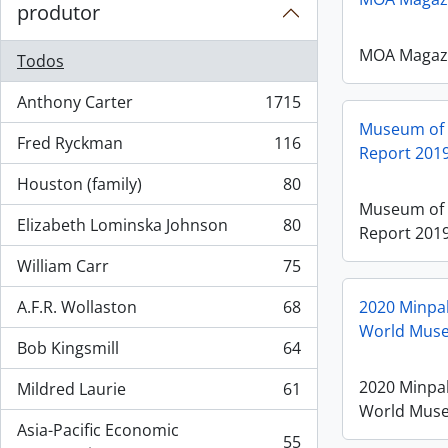
produtor
MOA Magazin
Todos
Anthony Carter
1715
, 1715 resultados
Museum of 
Fred Ryckman
116
Report 201
, 116 resultados
Houston (family)
80
, 80 resultados
Museum of 
Elizabeth Lominska Johnson
80
Report 201
, 80 resultados
William Carr
75
, 75 resultados
A.F.R. Wollaston
68
2020 Minpa
, 68 resultados
World Muse
Bob Kingsmill
64
, 64 resultados
2020 Minpa
Mildred Laurie
61
, 61 resultados
World Muse
Asia-Pacific Economic
55