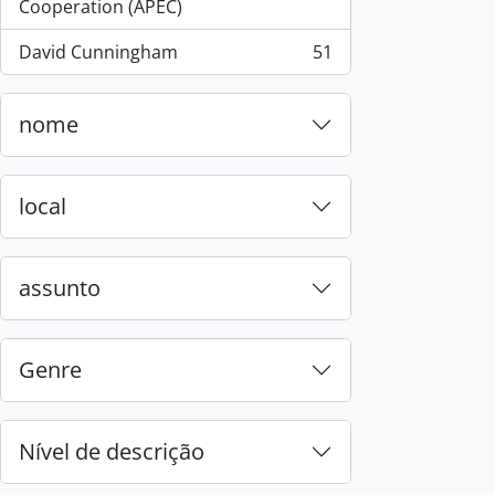
, 55 resultados
Cooperation (APEC)
David Cunningham
51
, 51 resultados
nome
local
assunto
Genre
Nível de descrição