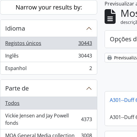
Previsualizar
Skip to main content
Narrow your results by:
Mos
descriçã
Idioma
Opções d
Registos únicos
30443
, 30443 resultados
Inglês
30443
Previsualiz
, 30443 resultados
Espanhol
2
, 2 resultados
Parte de
A301--Duff 
Todos
Vickie Jensen and Jay Powell
A301--Duff 
4373
, 4373 resultados
fonds
MOA General Media collection
3008