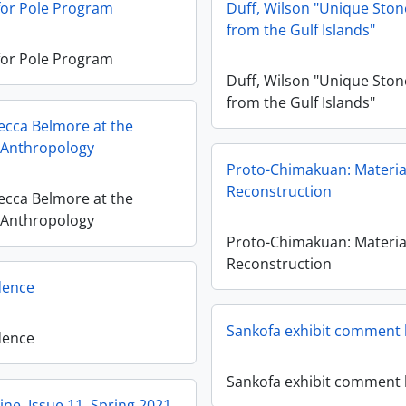
for Pole Program
Duff, Wilson "Unique Stone
from the Gulf Islands"
for Pole Program
Duff, Wilson "Unique Stone
from the Gulf Islands"
ecca Belmore at the
Anthropology
Proto-Chimakuan: Material
Reconstruction
ecca Belmore at the
Anthropology
Proto-Chimakuan: Material
Reconstruction
dence
Sankofa exhibit comment
dence
Sankofa exhibit comment
e, Issue 11, Spring 2021