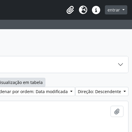
entrar
Clipboard
Idioma
Ligações rápidas
isualização em tabela
denar por ordem: Data modificada
Direção: Descendente
Adici