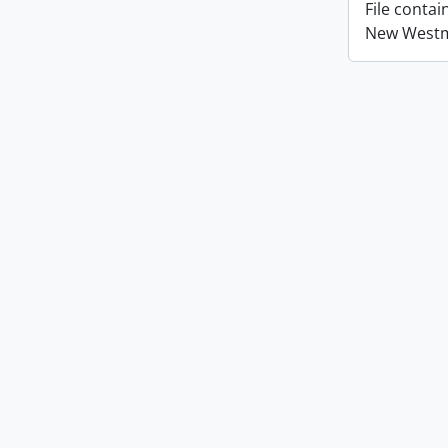
File conta
New Westmi