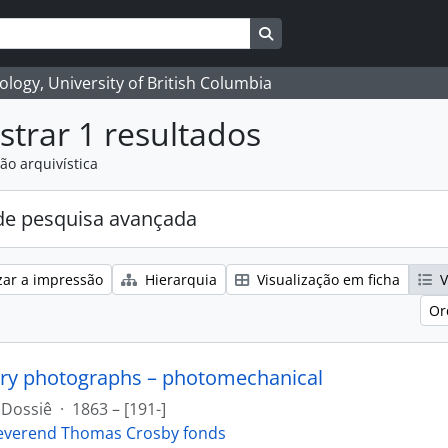
Search in browse page
logy, University of British Columbia
trar 1 resultados
ão arquivística
e pesquisa avançada
zar a impressão
Hierarquia
Visualização em ficha
V
Or
ry photographs – photomechanical
Dossiê
·
1863 – [191-]
everend Thomas Crosby fonds