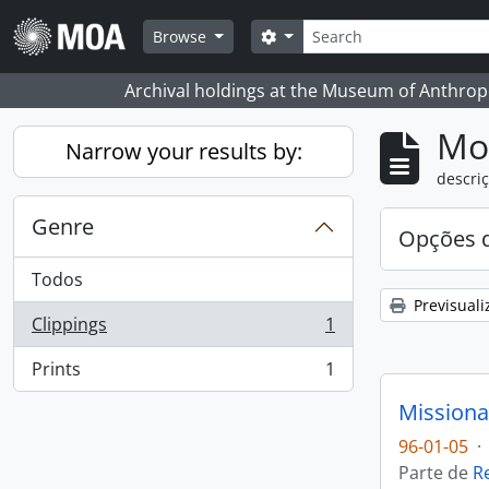
Skip to main content
Pesquisar
Search options
Browse
Archival holdings at the Museum of Anthropo
Mos
Narrow your results by:
descriç
Genre
Opções d
Todos
Previsuali
Clippings
1
, 1 resultados
Prints
1
, 1 resultados
Missiona
96-01-05
·
Parte de
R