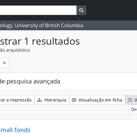
Search in browse page
logy, University of British Columbia
trar 1 resultados
ão arquivística
l
e pesquisa avançada
zar a impressão
Hierarquia
Visualização em ficha
V
Or
Small fonds