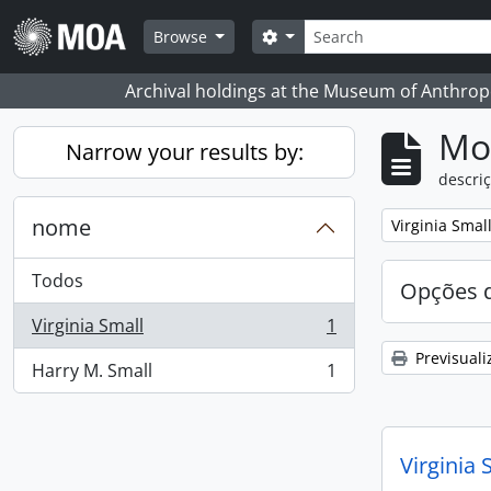
Skip to main content
Pesquisar
Search options
Browse
Archival holdings at the Museum of Anthropo
Mos
Narrow your results by:
descriç
nome
Remove filter:
Virginia Smal
Todos
Opções d
Virginia Small
1
, 1 resultados
Previsuali
Harry M. Small
1
, 1 resultados
Virginia 