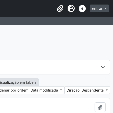
entrar
Clipboard
Idioma
Ligações rápidas
isualização em tabela
denar por ordem: Data modificada
Direção: Descendente
Adici