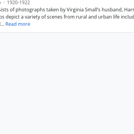
o
·
1920-1922
ists of photographs taken by Virginia Small’s husband, Harr
s depict a variety of scenes from rural and urban life includ
l
…
Read more