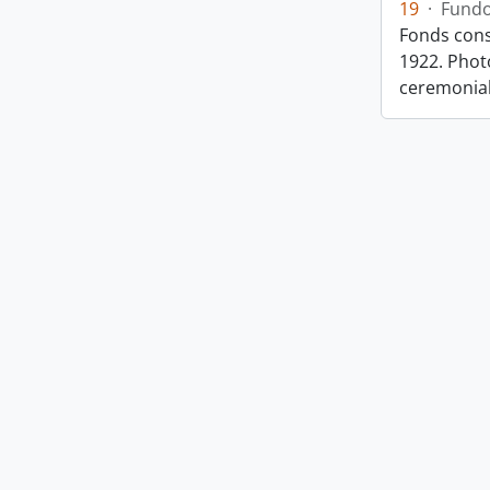
19
·
Fund
Fonds cons
1922. Photo
ceremonia