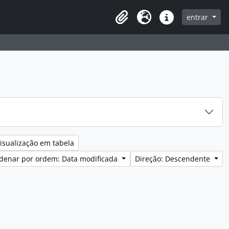
entrar
Clipboard
Idioma
Ligações rápidas
isualização em tabela
denar por ordem: Data modificada
Direção: Descendente