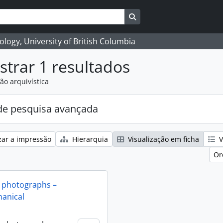
Search in browse page
logy, University of British Columbia
trar 1 resultados
ão arquivística
e pesquisa avançada
zar a impressão
Hierarquia
Visualização em ficha
V
Or
 photographs –
anical