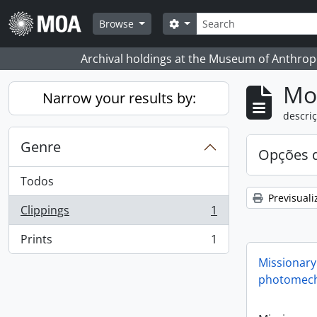
Skip to main content
Pesquisar
Search options
Browse
Archival holdings at the Museum of Anthropo
Mos
Narrow your results by:
descriç
Genre
Opções d
Todos
Previsuali
Clippings
1
, 1 resultados
Prints
1
, 1 resultados
Missionary
photomech