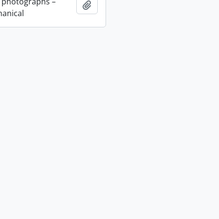
 photographs –
Adicionar à área de transferência
anical