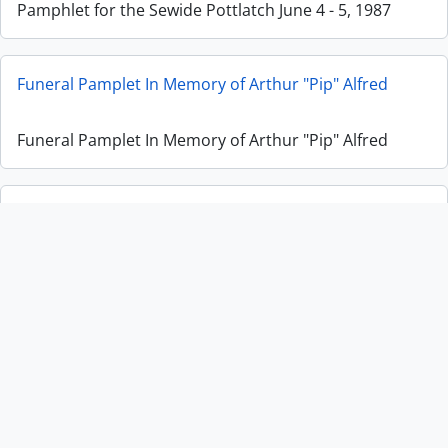
Pamphlet for the Sewide Pottlatch June 4 - 5, 1987
Funeral Pamplet In Memory of Arthur "Pip" Alfred
Funeral Pamplet In Memory of Arthur "Pip" Alfred
Funeral Pamphlet for Chief James Aul Sewid, O. C.
Funeral Pamphlet for Chief James Aul Sewid, O. C.
Eulogy to Granny Axu
Eulogy to Granny Axu