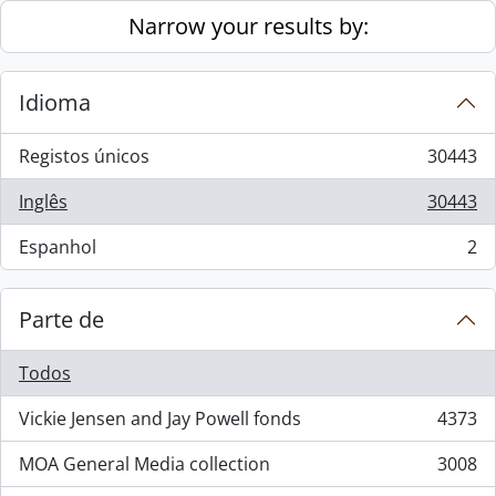
Skip to main content
Narrow your results by:
Idioma
Registos únicos
30443
, 30443 resultados
Inglês
30443
, 30443 resultados
Espanhol
2
, 2 resultados
Parte de
Todos
Vickie Jensen and Jay Powell fonds
4373
, 4373 resultados
MOA General Media collection
3008
, 3008 resultados