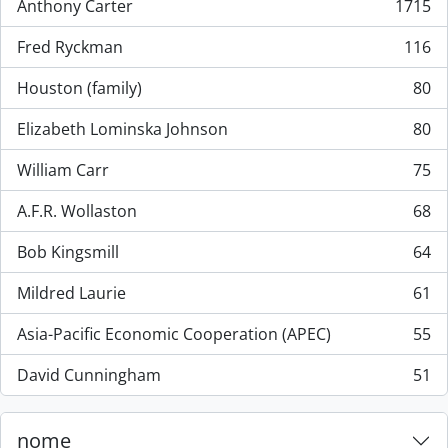
Anthony Carter
1715
, 1715 resultados
Fred Ryckman
116
, 116 resultados
Houston (family)
80
, 80 resultados
Elizabeth Lominska Johnson
80
, 80 resultados
William Carr
75
, 75 resultados
A.F.R. Wollaston
68
, 68 resultados
Bob Kingsmill
64
, 64 resultados
Mildred Laurie
61
, 61 resultados
Asia-Pacific Economic Cooperation (APEC)
55
, 55 resultados
David Cunningham
51
, 51 resultados
nome