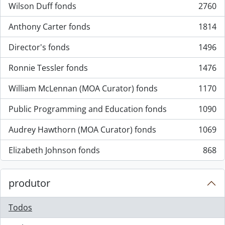
Wilson Duff fonds
2760
, 2760 resultados
Anthony Carter fonds
1814
, 1814 resultados
Director's fonds
1496
, 1496 resultados
Ronnie Tessler fonds
1476
, 1476 resultados
William McLennan (MOA Curator) fonds
1170
, 1170 resultados
Public Programming and Education fonds
1090
, 1090 resultados
Audrey Hawthorn (MOA Curator) fonds
1069
, 1069 resultados
Elizabeth Johnson fonds
868
, 868 resultados
produtor
Todos