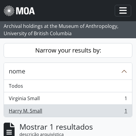
Skip to main content
Togg
Archival holdings at the Museum of Anthropology,
University of British Columbia
Narrow your results by:
nome
Todos
Virginia Small
1
, 1 resultados
Harry M. Small
1
, 1 resultados
Mostrar 1 resultados
descrição arquivística