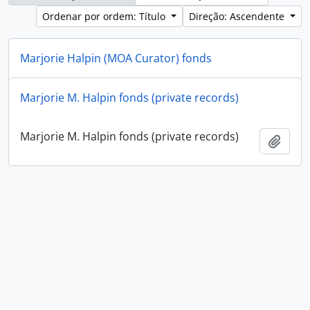
Ordenar por ordem: Título
Direção: Ascendente
Marjorie Halpin (MOA Curator) fonds
Marjorie Halpin (MOA Curator) fonds
Marjorie M. Halpin fonds (private records)
Adici
Marjorie M. Halpin fonds (private records)
Adici