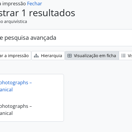
 a impressão
Fechar
trar 1 resultados
o arquivística
e pesquisa avançada
ar a impressão
Hierarquia
Visualização em ficha
Vi
 photographs –
nical
 photographs –
nical