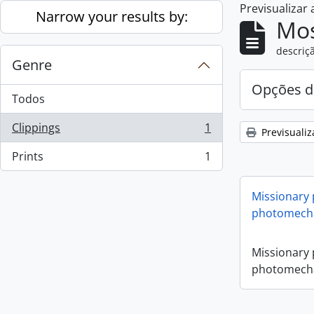
Previsualizar
Skip to main content
Narrow your results by:
Mos
descriçã
Genre
Opções d
Todos
Clippings
1
Previsualiz
, 1 resultados
Prints
1
, 1 resultados
Missionary
photomecha
Missionary
photomecha