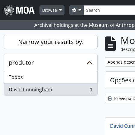
Skip to main content
Pesquisar
Search options
Browse
Archival holdings at the Museum of Anthropo
Mos
Narrow your results by:
descriç
produtor
Remove filter:
Apenas descri
Todos
Opções d
David Cunningham
1
, 1 resultados
Previsuali
David Cun