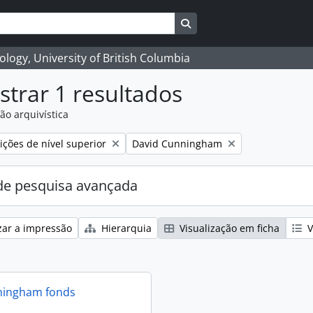
Search in browse page
logy, University of British Columbia
trar 1 resultados
ão arquivística
Remove filter:
ções de nível superior
David Cunningham
e pesquisa avançada
zar a impressão
Hierarquia
Visualização em ficha
V
ningham fonds