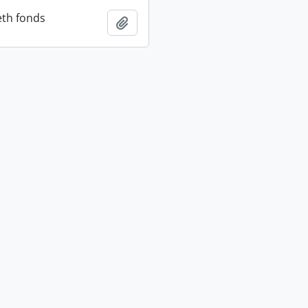
eth fonds
Adicionar à área de transferência