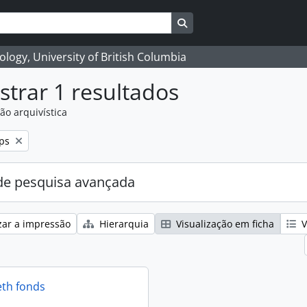
Search in browse page
logy, University of British Columbia
trar 1 resultados
ão arquivística
ps
e pesquisa avançada
zar a impressão
Hierarquia
Visualização em ficha
V
eth fonds