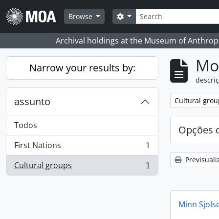
Skip to main content
Pesquisar
Search options
Browse
Archival holdings at the Museum of Anthropo
Mos
Narrow your results by:
descriç
assunto
Remove filter:
Cultural grou
Todos
Opções d
First Nations
1
, 1 resultados
Previsuali
Cultural groups
1
, 1 resultados
Minn Sjols