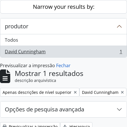
Skip to main content
Narrow your results by:
produtor
Todos
David Cunningham
1
, 1 resultados
Previsualizar a impressão
Fechar
Mostrar 1 resultados
descrição arquivística
Remove filter:
Remove filter:
Apenas descrições de nível superior
David Cunningham
Opções de pesquisa avançada
Previsualizar a impressão
Hierarquia