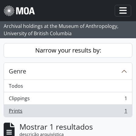
Skip to main content
Togg
Archival holdings at the Museum of Anthropology,
University of British Columbia
Narrow your results by:
Genre
Todos
Clippings
1
, 1 resultados
Prints
1
, 1 resultados
Mostrar 1 resultados
descrição arquivística