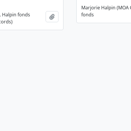
Marjorie Halpin (MOA 
. Halpin fonds
fonds
Adicionar à área de transferência
cords)