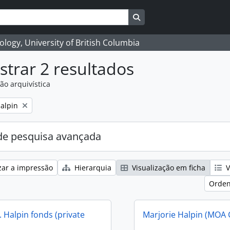
Search in browse page
logy, University of British Columbia
trar 2 resultados
ão arquivística
alpin
e pesquisa avançada
zar a impressão
Hierarquia
Visualização em ficha
V
Orden
 Halpin fonds (private
Marjorie Halpin (MOA 