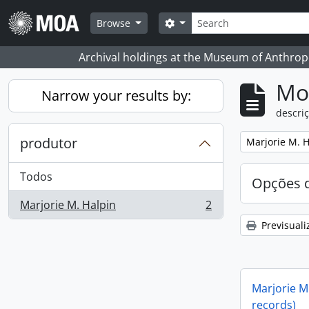
Skip to main content
Pesquisar
Search options
Browse
Archival holdings at the Museum of Anthropo
Mos
Narrow your results by:
descriç
produtor
Remove filter:
Marjorie M. H
Todos
Opções d
Marjorie M. Halpin
2
, 2 resultados
Previsuali
Marjorie M.
records)