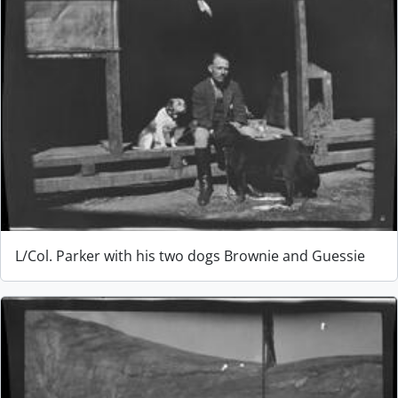
L/Col. Parker with his two dogs Brownie and Guessie