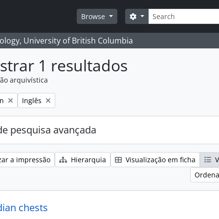
Pesquisar
Search options
Browse
logy, University of British Columbia
trar 1 resultados
ão arquivística
Remove filter:
on
Inglês
e pesquisa avançada
zar a impressão
Hierarquia
Visualização em ficha
V
Ordena
dian chests