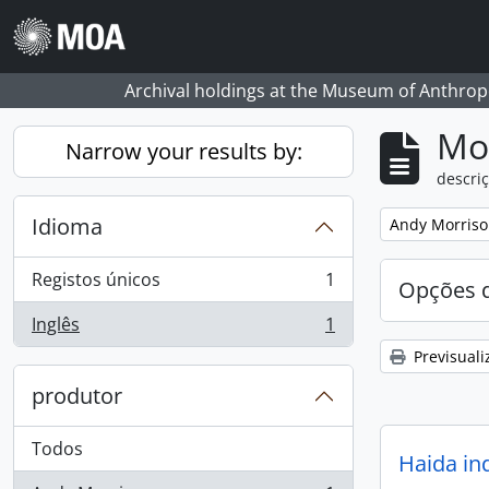
Skip to main content
Archival holdings at the Museum of Anthropo
Mos
Narrow your results by:
descriç
Idioma
Remove filter:
Andy Morris
Registos únicos
1
Opções d
, 1 resultados
Inglês
1
, 1 resultados
Previsuali
produtor
Todos
Haida in