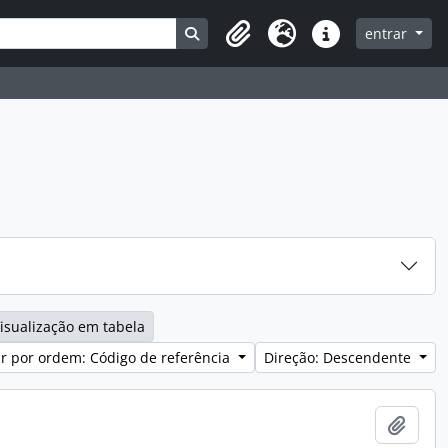
Search in browse page
entrar
Clipboard
Idioma
Ligações rápidas
isualização em tabela
r por ordem: Código de referência
Direção: Descendente
Adici