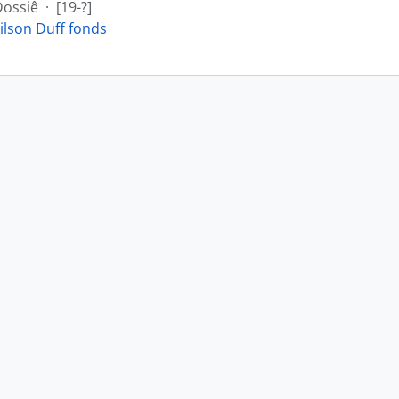
Dossiê
·
[19-?]
ilson Duff fonds