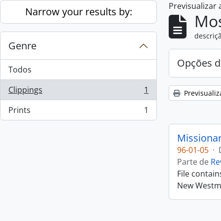
Previsualizar
Skip to main content
Narrow your results by:
Mos
descriçã
Genre
Opções d
Todos
Clippings
1
Previsualiz
, 1 resultados
Prints
1
, 1 resultados
Missiona
96-01-05
·
Parte de
Re
File contai
New Westmin