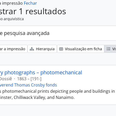
 a impressão
Fechar
trar 1 resultados
o arquivística
e pesquisa avançada
ar a impressão
Hierarquia
Visualização em ficha
Vi
ry photographs – photomechanical
Dossiê
·
1863 – [191-]
verend Thomas Crosby fonds
ns photomechanical prints depicting people and buildings in
ster, Chilliwack Valley, and Nanaimo.