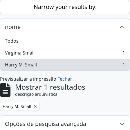
Skip to main content
Narrow your results by:
nome
Todos
Virginia Small
1
, 1 resultados
Harry M. Small
1
, 1 resultados
Previsualizar a impressão
Fechar
Mostrar 1 resultados
descrição arquivística
Remove filter:
Harry M. Small
Opções de pesquisa avançada