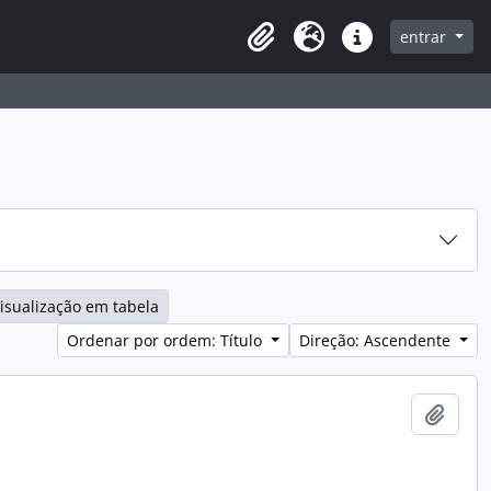
entrar
Clipboard
Idioma
Ligações rápidas
isualização em tabela
Ordenar por ordem: Título
Direção: Ascendente
Adici