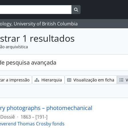
Search in browse page
logy, University of British Columbia
trar 1 resultados
ão arquivística
e pesquisa avançada
zar a impressão
Hierarquia
Visualização em ficha
V
ry photographs – photomechanical
Dossiê
·
1863 – [191-]
everend Thomas Crosby fonds