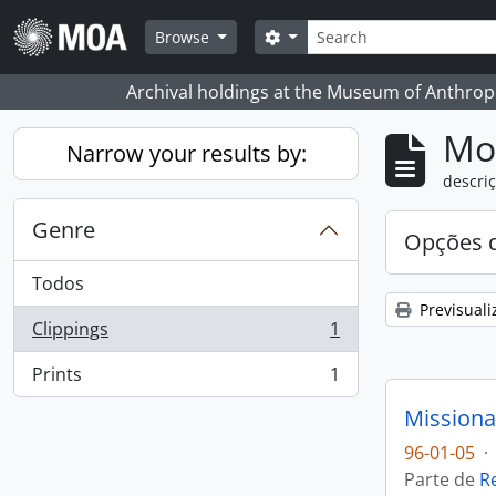
Skip to main content
Pesquisar
Search options
Browse
Archival holdings at the Museum of Anthropo
Mos
Narrow your results by:
descriç
Genre
Opções d
Todos
Previsuali
Clippings
1
, 1 resultados
Prints
1
, 1 resultados
Missiona
96-01-05
·
Parte de
R