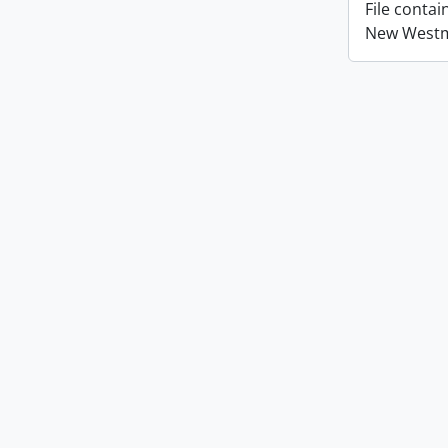
File conta
New Westmi