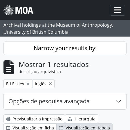
Skip to main content
Togg
Archival holdings at the Museum of Anthropology,
University of British Columbia
Narrow your results by:
Mostrar 1 resultados
descrição arquivística
Remove filter:
Remove filter:
Ed Eckley
Inglês
Opções de pesquisa avançada
Previsualizar a impressão
Hierarquia
Visualização em ficha
Visualização em tabela