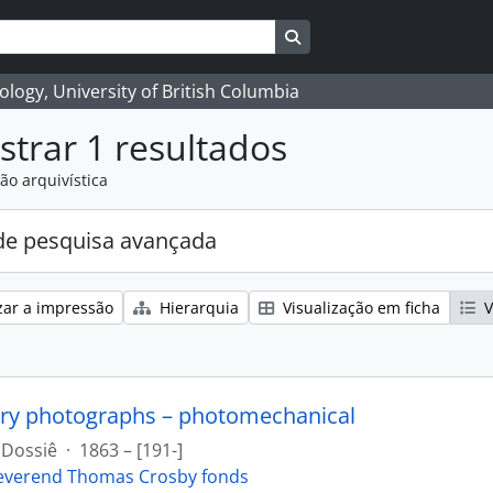
Search in browse page
logy, University of British Columbia
trar 1 resultados
ão arquivística
e pesquisa avançada
zar a impressão
Hierarquia
Visualização em ficha
V
ry photographs – photomechanical
Dossiê
·
1863 – [191-]
everend Thomas Crosby fonds