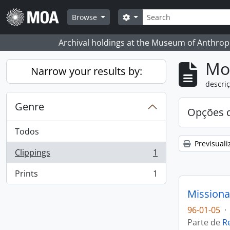
Skip to main content
Pesquisar
Search options
Browse
Archival holdings at the Museum of Anthropo
Mos
Narrow your results by:
descriç
Genre
Opções d
Todos
Previsuali
Clippings
1
, 1 resultados
Prints
1
, 1 resultados
Missiona
96-01-05
·
Parte de
R