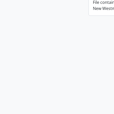
File conta
New Westmi