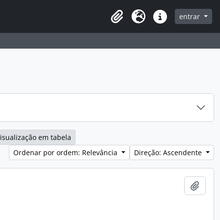
entrar
Clipboard
Idioma
Ligações rápidas
isualização em tabela
Ordenar por ordem: Relevância
Direção: Ascendente
Adici