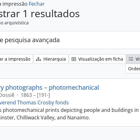
 a impressão
Fechar
trar 1 resultados
o arquivística
e pesquisa avançada
ar a impressão
Hierarquia
Visualização em ficha
Vi
Orden
ry photographs – photomechanical
Dossiê
·
1863 – [191-]
verend Thomas Crosby fonds
ns photomechanical prints depicting people and buildings in
ster, Chilliwack Valley, and Nanaimo.