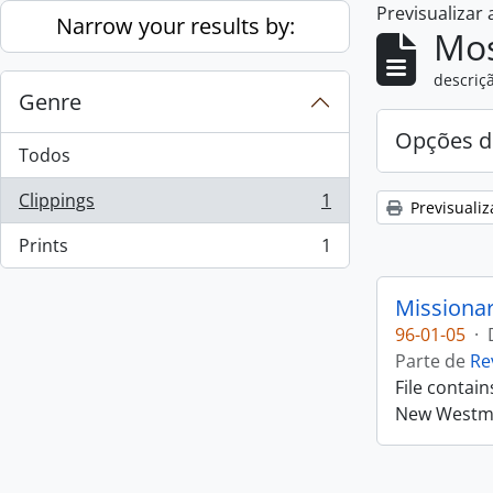
Previsualizar
Skip to main content
Narrow your results by:
Mos
descriçã
Genre
Opções d
Todos
Clippings
1
Previsualiz
, 1 resultados
Prints
1
, 1 resultados
Missiona
96-01-05
·
Parte de
Re
File contai
New Westmin