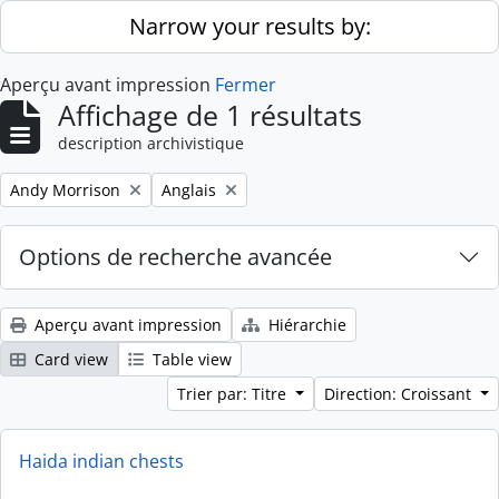
Skip to main content
Narrow your results by:
Aperçu avant impression
Fermer
Affichage de 1 résultats
description archivistique
Remove filter:
Remove filter:
Andy Morrison
Anglais
Options de recherche avancée
Aperçu avant impression
Hiérarchie
Card view
Table view
Trier par: Titre
Direction: Croissant
Haida indian chests