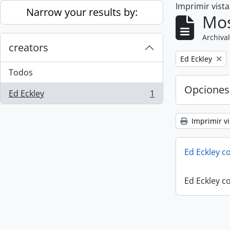
Imprimir vist
Skip to main content
Narrow your results by:
Mos
Archival
creators
Remove filter:
Ed Eckley
Todos
Opciones
Ed Eckley
1
, 1 resultados
Imprimir vi
Ed Eckley co
Ed Eckley co