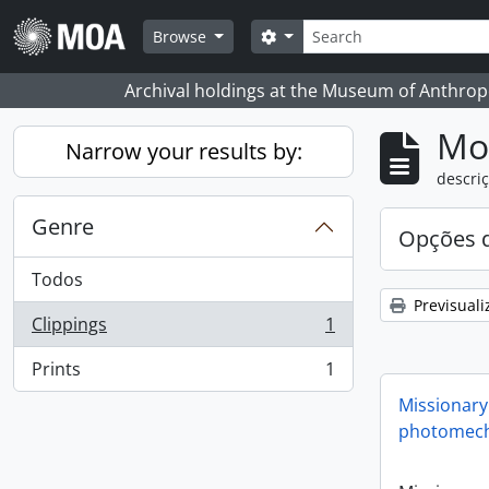
Skip to main content
Pesquisar
Search options
Browse
Archival holdings at the Museum of Anthropo
Mos
Narrow your results by:
descriç
Genre
Opções d
Todos
Previsuali
Clippings
1
, 1 resultados
Prints
1
, 1 resultados
Missionary
photomech