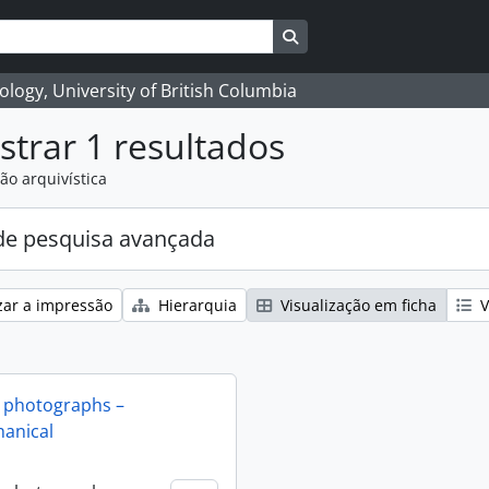
Search in browse page
logy, University of British Columbia
trar 1 resultados
ão arquivística
e pesquisa avançada
zar a impressão
Hierarquia
Visualização em ficha
V
 photographs –
anical