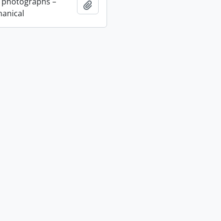
 photographs –
Adicionar à área de transferência
anical